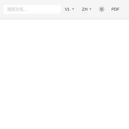
V1
ZH
PDF
▼
▼